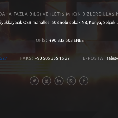
 DAHA FAZLA BILGI VE ILETIŞIM IÇIN BIZLERE ULAŞIN
yükkayacık OSB mahallesi 508 nolu sokak N8, Konya, Selçuklu
OFIS:
+90 332 503 ENES
1527
FAKS:
+90 505 355 15 27
E-POSTA:
sales