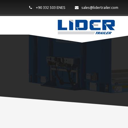
+90 332 503 ENES
sales@lidertrailer.com