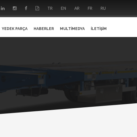
TR
EN
AR
FR
RU
YEDEK PARÇA
HABERLER
MULTIMEDYA
İLETIŞIM