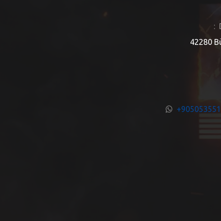
:
42280 Bü
+90505355