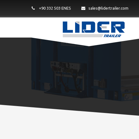
+90 332 503 ENES
sales@lidertrailer.com