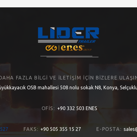
 DAHA FAZLA BILGI VE ILETIŞIM IÇIN BIZLERE ULAŞIN
yükkayacık OSB mahallesi 508 nolu sokak N8, Konya, Selçuklu
OFIS:
+90 332 503 ENES
1527
FAKS:
+90 505 355 15 27
E-POSTA:
sales