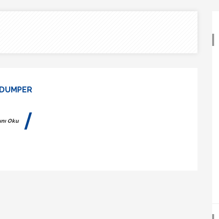
 DUMPER
nı Oku