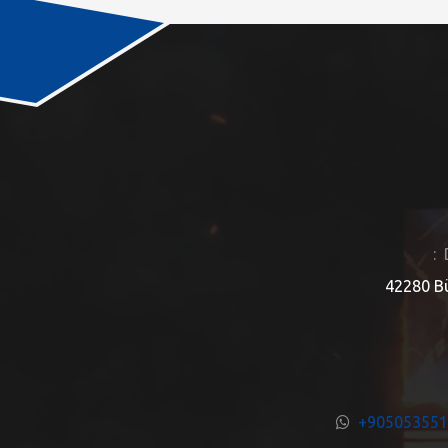
:
42280 Bü
+90505355