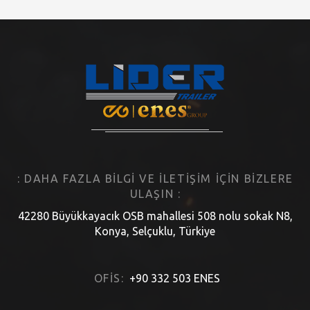
: DAHA FAZLA BILGI VE ILETIŞIM IÇIN BIZLERE
ULAŞIN :
42280 Büyükkayacık OSB mahallesi 508 nolu sokak N8,
Konya, Selçuklu, Türkiye
OFIS:
+90 332 503 ENES