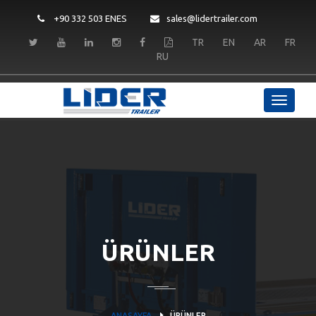
+90 332 503 ENES
sales@lidertrailer.com
TR
EN
AR
FR
RU
ÜRÜNLER
ANASAYFA
ÜRÜNLER