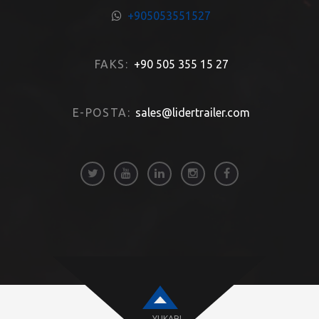
+905053551527
FAKS:
+90 505 355 15 27
E-POSTA:
sales@lidertrailer.com
YUKARI