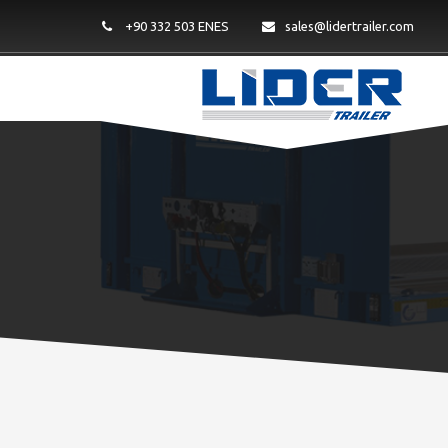
+90 332 503 ENES
sales@lidertrailer.com