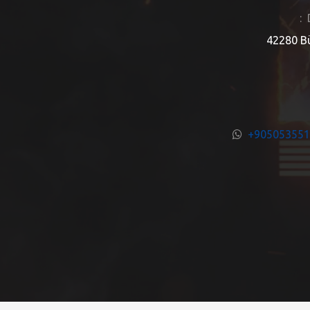
:
42280 Bü
+90505355