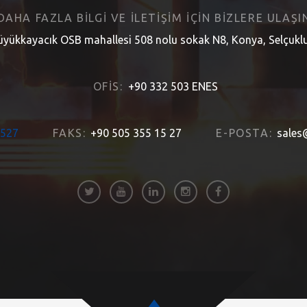
 DAHA FAZLA BILGI VE ILETIŞIM IÇIN BIZLERE ULAŞIN
yükkayacık OSB mahallesi 508 nolu sokak N8, Konya, Selçuklu
OFIS:
+90 332 503 ENES
1527
FAKS:
+90 505 355 15 27
E-POSTA:
sales