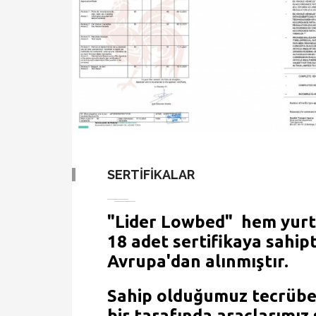
SERTİFİKALAR
"Lider Lowbed"
hem yurt 
18 adet
sertifikaya sahipt
Avrupa'dan alınmıştır
.
Sahip olduğumuz tecrübe v
bir tarafında araçlarımız