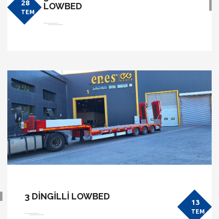
28
LOWBED
TEM
3 DİNGİLLİ LOWBED
13
TEM