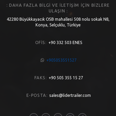
: DAHA FAZLA BILGI VE ILETIŞIM IÇIN BIZLERE
ULAŞIN :
42280 Büyükkayacık OSB mahallesi 508 nolu sokak N8,
Konya, Selçuklu, Türkiye
OFIS:
+90 332 503 ENES
+905053551527
FAKS:
+90 505 355 15 27
E-POSTA:
sales@lidertrailer.com