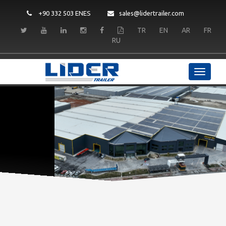
+90 332 503 ENES
sales@lidertrailer.com
TR
EN
AR
FR
RU
LIDER TRAILER
Kalite ve Dayanıklılık
DEVAMINI OKU