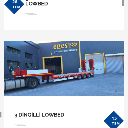
28
LOWBED
TEM
3 DİNGİLLİ LOWBED
13
TEM