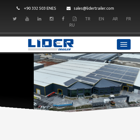
+90 332 503 ENES
sales@lidertrailer.com
TR
EN
AR
FR
RU
LIDER TRAILER
Kalite ve Dayanıklılık
DEVAMINI OKU