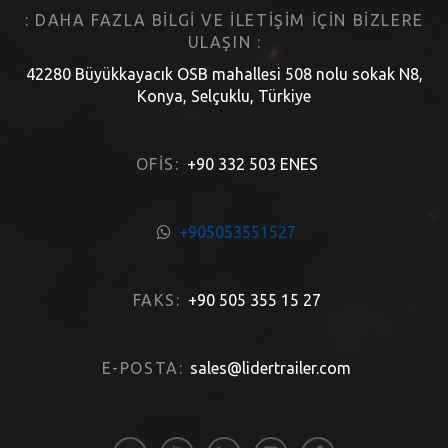
: DAHA FAZLA BILGI VE ILETIŞIM IÇIN BIZLERE
ULAŞIN :
42280 Büyükkayacık OSB mahallesi 508 nolu sokak N8,
Konya, Selçuklu, Türkiye
OFIS:
+90 332 503 ENES
+905053551527
FAKS:
+90 505 355 15 27
E-POSTA:
sales@lidertrailer.com